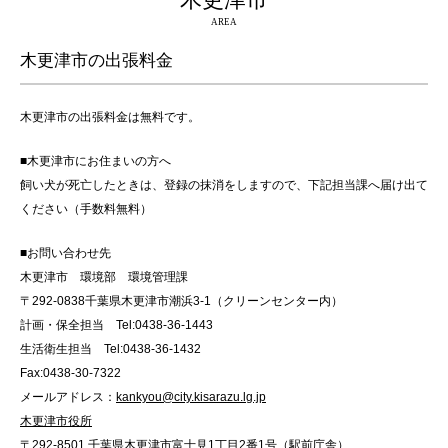
木更津市
AREA
木更津市の出張料金
木更津市の出張料金は無料です。
■木更津市にお住まいの方へ
飼い犬が死亡したときは、登録の抹消をしますので、下記担当課へ届け出て
ください（手数料無料）
■お問い合わせ先
木更津市 環境部 環境管理課
〒292-0838千葉県木更津市潮浜3-1（クリーンセンター内）
計画・保全担当 Tel:0438-36-1443
生活衛生担当 Tel:0438-36-1432
Fax:0438-30-7322
メールアドレス：
kankyou@city.kisarazu.lg.jp
木更津市役所
〒292-8501 千葉県木更津市富士見1丁目2番1号（駅前庁舎）