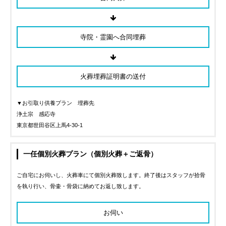
寺院・霊園へ合同埋葬
火葬埋葬証明書の送付
▼お引取り供養プラン 埋葬先
浄土宗 感応寺
東京都世田谷区上馬4-30-1
一任個別火葬プラン（個別火葬＋ご返骨）
ご自宅にお伺いし、火葬車にて個別火葬致します。終了後はスタッフが拾骨
を執り行い、骨壷・骨袋に納めてお返し致します。
お伺い