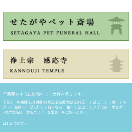
千葉県を中心に出張ペット火葬を承ります。
千葉市（中央区/花見川区/稲毛区/若葉区/美浜区/緑区）
浦安市
市川市
松
戸市
船橋市
習志野市
鎌ヶ谷市
柏市
流山市
八千代市
木更津市
※他の地域は「
対応エリア・交通費
］をご覧ください。
はじめての方へ