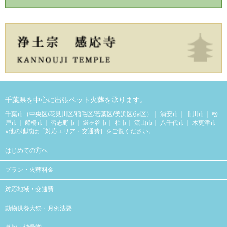
千葉県を中心に出張ペット火葬を承ります。
千葉市（中央区/花見川区/稲毛区/若葉区/美浜区/緑区）
浦安市
市川市
松
戸市
船橋市
習志野市
鎌ヶ谷市
柏市
流山市
八千代市
木更津市
※他の地域は「
対応エリア・交通費
］をご覧ください。
はじめての方へ
プラン・火葬料金
対応地域・交通費
動物供養大祭・月例法要